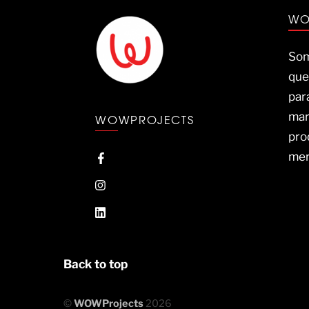
WO
Som
que
par
mar
WOWPROJECTS
pro
mer
Back to top
©
WOWProjects
2026