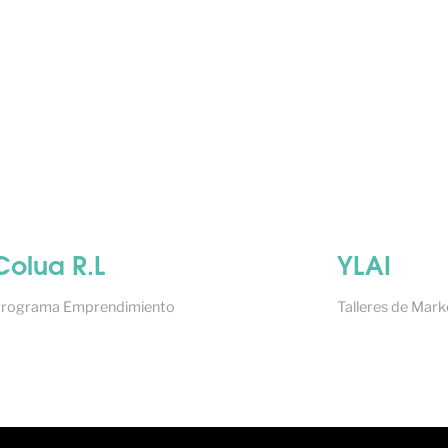
Colua R.L
YLAI
rograma Emprendimiento
Talleres de Marke