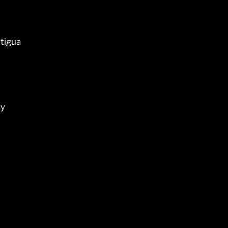
tigua
cy